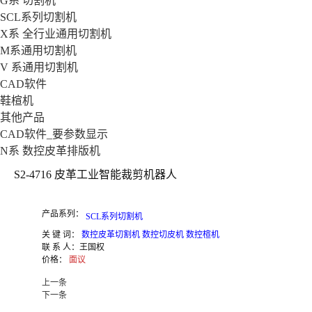
G系 切割机
SCL系列切割机
X系 全行业通用切割机
M系通用切割机
V 系通用切割机
CAD软件
鞋楦机
其他产品
CAD软件_要参数显示
N系 数控皮革排版机
S2-4716 皮革工业智能裁剪机器人
产品系列：
SCL系列切割机
关 键 词：
数控皮革切割机 数控切皮机 数控楦机
联 系 人：
王国权
价格：
面议
上一条
下一条