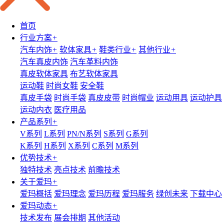
首页
行业方案
+
汽车内饰
+
软体家具
+
鞋类行业
+
其他行业
+
汽车真皮内饰
汽车革料内饰
真皮软体家具
布艺软体家具
运动鞋
时尚女鞋
安全鞋
真皮手袋
时尚手袋
真皮皮带
时尚帽业
运动用具
运动护具
运动内衣
医疗用品
产品系列
+
V系列
L系列
PN/N系列
S系列
G系列
K系列
H系列
X系列
C系列
M系列
优势技术
+
独特技术
亮点技术
前瞻技术
关于爱玛
+
爱玛概括
爱玛理念
爱玛历程
爱玛服务
绿创未来
下载中心
爱玛动态
+
技术发布
展会排期
其他活动